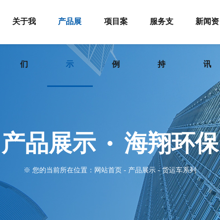
关于我
产品展
项目案
服务支
新闻资
们
示
例
持
讯
产品展示
海翔环保
※ 您的当前所在位置：
网站首页
-
产品展示
-
货运车系列